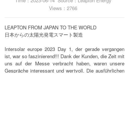
Time：2023-06-14
Source：Leapton Energy
Views：2766
LEAPTON FROM JAPAN TO THE WORLD
日本からの太陽光発電スマート製造
Intersolar europe 2023 Day 1, der gerade vergangen
ist, war so faszinierend!!! Dank der Kunden, die Zeit mit
uns auf der Messe verbracht haben, waren unsere
Gespräche interessant und wertvoll. Die ausführlichen
und engen interaktiven Diskussionen ermöglichten es
uns, ein ausreichendes Maß an gegenseitigem
Verständnis zu erreichen, das zweifellos der
lobenswerteste Punkt der Zusammenarbeit ist.
Ich kann es kaum erwarten, Tag 2, es fühlt sich so gut
an, dich offline zu treffen!